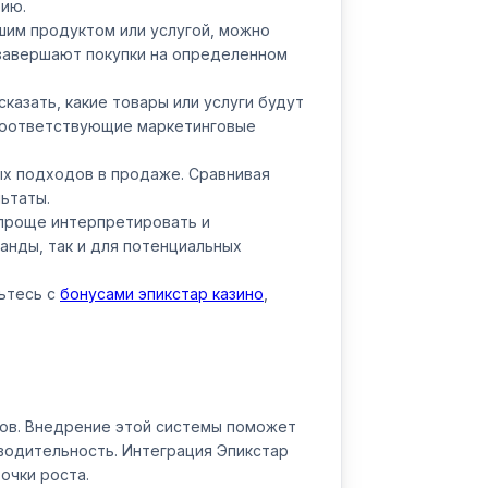
рию.
ашим продуктом или услугой, можно
е завершают покупки на определенном
казать, какие товары или услуги будут
 соответствующие маркетинговые
ых подходов в продаже. Сравнивая
ьтаты.
 проще интерпретировать и
анды, так и для потенциальных
ьтесь с
бонусами эпикстар казино
,
ов. Внедрение этой системы поможет
водительность. Интеграция Эпикстар
очки роста.