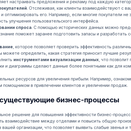
ляет настраивать предложения и рекламу под каждую катего
покупателей
. Отслеживая, как клиенты взаимодействуют с в
к и оптимизировать его. Например, если многие покупатели н
ость улучшения пользовательского интерфейса.
овании спроса
. С помощью исторических данных можно предс
 знание поможет заранее подготовить запасы и разработать
ование
, которое позволяет проверить эффективность различн
вы можете определить, какая стратегия приносит лучшие резул
олнить
инструментами визуализации данных
, что позволит
ики и диаграммы сделают данные более понятными как для ком
ельных ресурсов для увеличения прибыли. Например, ознаком
м помощником в привлечении клиентов и увеличении продаж.
в существующие бизнес-процессы
льное решение для повышения эффективности бизнес-процесс
ить взаимодействие между отделами и повысить общую произ
 вашей организации, что позволяет выявить слабые звенья и т