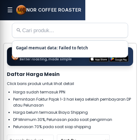
☰
NOR COFFEE ROASTER
Gagal memuat data: Failed to fetch
Download now
NORMON Ai
Better roasting, made simple
Daftar Harga Mesin
Click baris produk untuk lihat detail
Harga sudah termasuk PPN
Permintaan Faktur Pajak 1-3 hari kerja setelah pembayaran DP
atau Pelunasan
Harga belum termasuk Biaya Shipping
DP Minimum 30%, Pelunasan pada saat pengiriman
Pelunasan 70% pada saat siap shipping