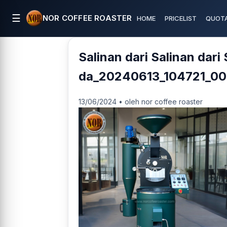
☰
NOR COFFEE ROASTER
HOME
PRICELIST
QUOTA
Salinan dari Salinan dari 
da_20240613_104721_00
13/06/2024 • oleh nor coffee roaster