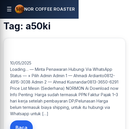
☰
NOR COFFEE ROASTER
Tag:
a50ki
A50Ki Mesin Roasting Kapasitas 50Kg/Batch
10/05/2025
Loading… — Minta Penawaran Hubungi Via WhatsApp
Status — × Pilih Admin Admin 1 — Ahmadi Ardianto0812-
4915-3038 Admin 2 — Ahmad Kusnandar0813-3650-6291
Price List Mesin (Sederhana) NORMON Ai Download now
Info Penting: Harga sudah termasuk PPN Faktur Pajak 1–3
hari kerja setelah pembayaran DP/Pelunasan Harga
belum termasuk biaya shipping, untuk itu hubungi via
Whatsapp untuk […]
Baca