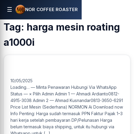
☰
NOR COFFEE ROASTER
Tag:
harga mesin roating
a1000i
A1000i Mesin Roasting Kopi Kapasitas 1Kg/Batch
10/05/2025
Loading… — Minta Penawaran Hubungi Via WhatsApp
Status — × Pilih Admin Admin 1 — Ahmadi Ardianto0812-
4915-3038 Admin 2 — Ahmad Kusnandar0813-3650-6291
Price List Mesin (Sederhana) NORMON Ai Download now
Info Penting: Harga sudah termasuk PPN Faktur Pajak 1–3
hari kerja setelah pembayaran DP/Pelunasan Harga
belum termasuk biaya shipping, untuk itu hubungi via
Whatsapp untuk […]