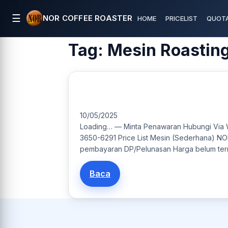
☰
NOR COFFEE ROASTER
HOME
PRICELIST
QUOTA
Tag:
Mesin Roasting
A10 PRIME Mesin Roasting Kopi Kapasitas 10
10/05/2025
Loading… — Minta Penawaran Hubungi Via 
3650-6291 Price List Mesin (Sederhana) NO
pembayaran DP/Pelunasan Harga belum terma
Baca